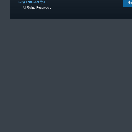
ICP备17053329号-1
All Rights Reserved .