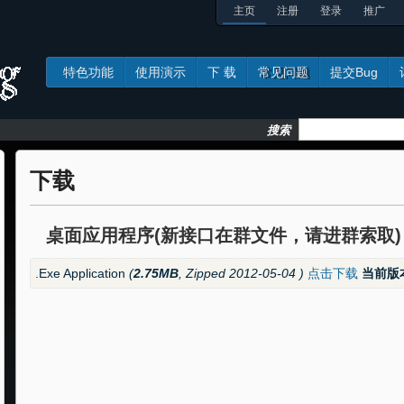
主页
注册
登录
推广
特色功能
使用演示
下 载
常见问题
提交Bug
常见问题
搜
索
下载
桌面应用程序(新接口在群文件，请进群索取)
.Exe Application
(
2.75MB
, Zipped 2012-05-04 )
点击下载
当前版