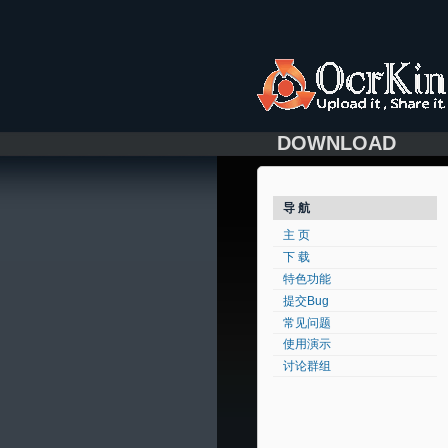
DOWNLOAD
导 航
主 页
下 载
特色功能
提交Bug
常见问题
使用演示
讨论群组