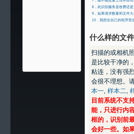
7，
能不能批量上传并自动
8，
此识别服务是收费还是
9，
如果请求数量和文件大
10，
我想在自己的程序里
什么样的文
扫描的或相机
是比较干净的
粘连，没有强
会很不理想。
本一
,
样本二
,
目前系统不支
能，只进行内
框的，识别前
会好一些。如