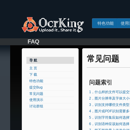
特色功能
使用
FAQ
常见问题
导 航
主 页
下 载
特色功能
问题索引
提交Bug
1，
什么样的文件可以提交
常见问题
2，
图片分辨率及字体大小
使用演示
3，
识别支持哪些文件类型
讨论群组
4，
图片或PDF识别需要
5，
识别字符集应如何选择
6，
识别语种应该如何选择