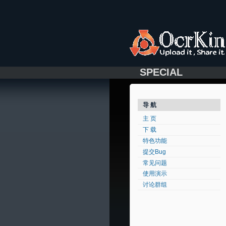
SPECIAL
导 航
主 页
下 载
特色功能
提交Bug
常见问题
使用演示
讨论群组