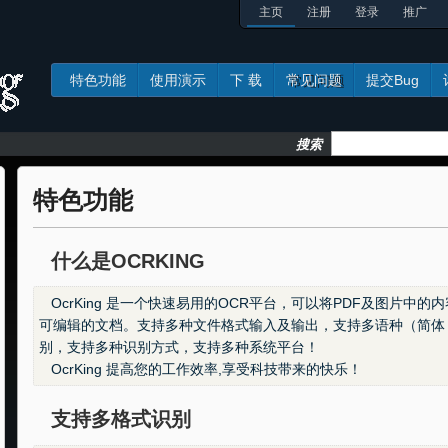
主页
注册
登录
推广
特色功能
使用演示
下 载
常见问题
提交Bug
常见问题
搜
索
特色功能
什么是OCRKING
OcrKing 是一个快速易用的OCR平台，可以将PDF及图片中
可编辑的文档。支持多种文件格式输入及输出，支持多语种（简体
别，支持多种识别方式，支持多种系统平台！
OcrKing 提高您的工作效率,享受科技带来的快乐！
支持多格式识别