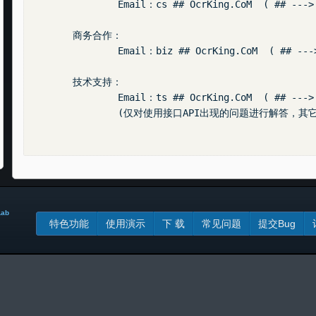
		Email：cs ## OcrKing.CoM  ( ## ---> @ )

	商务合作： 

		Email：biz ## OcrKing.CoM  ( ## ---> @ )	

	技术支持： 

		Email：ts ## OcrKing.CoM  ( ## ---> @ )

		(仅对使用接口API出现的问题进行解答，其它问题不予回复)

Lab
特色功能
使用演示
下 载
常见问题
提交Bug