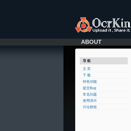
ABOUT
导 航
主 页
下 载
特色功能
提交Bug
常见问题
使用演示
讨论群组