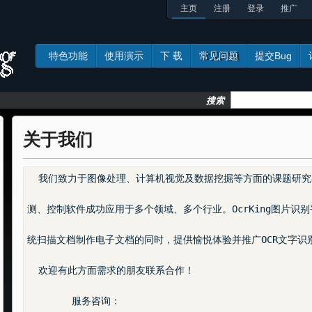
主页
注册
登录
推广
特色功能
使用演示
下 载
常见问题
提交Bug
常见问题
搜
索
关于我们
  我们致力于图像处理、计算机视觉及数据挖掘等方面的课题研究
测、控制软件成功应用于多个领域、多个行业。OcrKing图片识别
统扫描文档制作电子文档的同时，提供愉悦体验并推广OCR文字识别
  欢迎有此方面需求的朋友联系合作！

	服务咨询：
